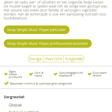
alleen de radio aan- of uitzetten en het volgende liedje kiezen.
De muziek begint te spelen waar het de vorige keer gestopt was.
Het volume kan enkel door familie of verzorgers ingesteld
worden. Aan de achterzijde is ook een aansluiting voorzien voor
hoofdtelefoon.
koop Simple Music Player particulier
koop Simple Music Player professioneel bezoeker
Vorige
Overzicht
Volgende
Eigen
Care &
Oplossingsgericht
Duurzaam
lokale
repair
maatwerk
textiel
productie
Maximaal comfort & optimaal gebruiksgemak
Zorgtextiel
Close-up
Body's en nachtkledij