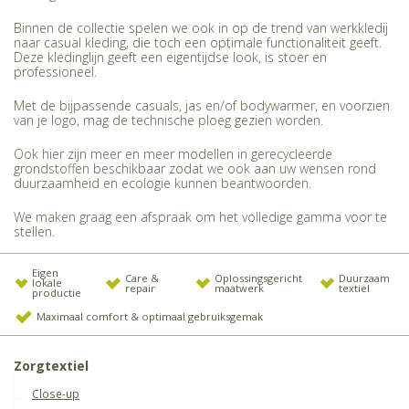
Binnen de collectie spelen we ook in op de trend van werkkledij
naar casual kleding, die toch een optimale functionaliteit geeft.
Deze kledinglijn geeft een eigentijdse look, is stoer en
professioneel.
Met de bijpassende casuals, jas en/of bodywarmer, en voorzien
van je logo, mag de technische ploeg gezien worden.
Ook hier zijn meer en meer modellen in gerecycleerde
grondstoffen beschikbaar zodat we ook aan uw wensen rond
duurzaamheid en ecologie kunnen beantwoorden.
We maken graag een afspraak om het volledige gamma voor te
stellen.
Eigen
Care &
Oplossingsgericht
Duurzaam
lokale
repair
maatwerk
textiel
productie
Maximaal comfort & optimaal gebruiksgemak
Zorgtextiel
Close-up