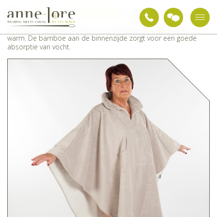
Zorgtextiel
Body's en nachtkledij
Badcape
Badcape te gebruiken vóór en na het bad. De patiënt blijft
warm. De bamboe aan de binnenzijde zorgt voor een goede
absorptie van vocht.