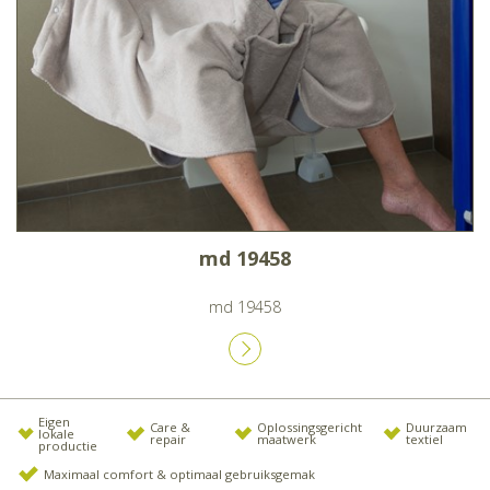
md 19458
md 19458
Eigen
Care &
Oplossingsgericht
Duurzaam
lokale
repair
maatwerk
textiel
productie
Maximaal comfort & optimaal gebruiksgemak