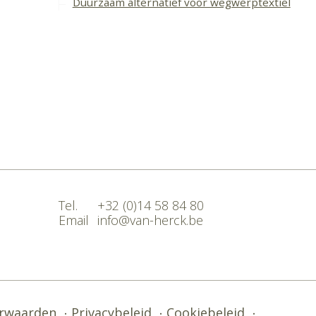
Duurzaam alternatief voor wegwerptextiel
Tel.
+32 (0)14 58 84 80
Email
info@van-herck.be
rwaarden
Privacybeleid
Cookiebeleid
•
•
•