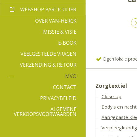
WEBSHOP PARTICULIER
OVER VAN-HERCK
MISSIE & VISIE
E-BOOK
VEELGESTELDE VRAGEN
Eigen lokale pro
VERZENDING & RETOUR
MVO
Zorgtextiel
CONTACT
Close-up
PRIVACYBELEID
Body's en nacht
ALGEMENE
VERKOOPSVOORWAARDEN
Aangepaste kled
Verpleegkundig