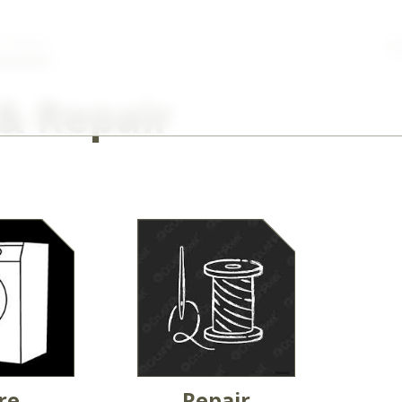
 & Repair
W
& Repair
re
Repair