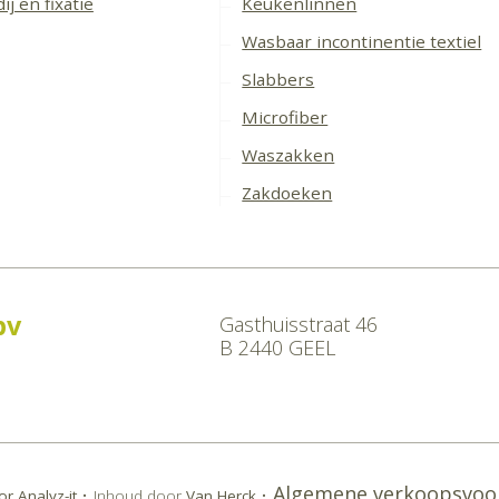
ij en fixatie
Keukenlinnen
Wasbaar incontinentie textiel
Slabbers
Microfiber
Waszakken
Zakdoeken
bv
Gasthuisstraat 46
B 2440 GEEL
e
Algemene verkoopsvoo
r Analyz-it
•
Inhoud door
Van Herck
•