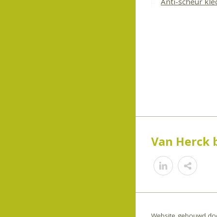
Anti-scheur kled
Van Herck 
Shar
Website gebouwd doo