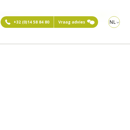
ebshop:
Particulier
Professioneel bezoeker
NL
+32 (0)14 58 84 80
Vraag advies