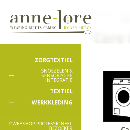
MVO
Care
Care 
ZORGTEXTIEL
SNOEZELEN &
SENSORISCHE
INTEGRATIE
TEXTIEL
WERKKLEDING
WEBSHOP PROFESSIONEEL
Ca
BEZOEKER