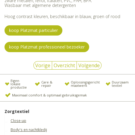
zware metalen, fenol, ftalaten, PVC, PAH, BPA.
Wasbaar met algemene detergenten
Hoog contrast kleuren, beschikbaar in blauw, groen of rood
koop Platzmat particulier
koop Platzmat professioneel bezoeker
Vorige
Overzicht
Volgende
Eigen
Care &
Oplossingsgericht
Duurzaam
lokale
repair
maatwerk
textiel
productie
Maximaal comfort & optimaal gebruiksgemak
Zorgtextiel
Close-up
Body's en nachtkledij