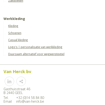
Zakdoeken
Werkkleding
Kleding
Schoenen
Casual kleding
Logo's | personalisatie van werkkleding
Duurzaam alternatief voor wegwerptextiel
Van Herck bv
Share
Gasthuisstraat 46
B 2440 GEEL
Tel.
+32 (0)14 58 84 80
Email
info@van-herck.be