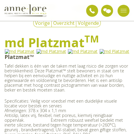
Snoezelen & sensorische
md
Belevingsartikelen
integratie
Platzmat
Vorige
Overzicht
Volgende
TM
md Platzmat
Platzmat™
Tafel dekken is één van de taken met laag risico die zorgen voor
betrokkenheid. Deze Platzmat™ stelt bewoners in staat om te
helpen bij een eenvoudige en nuttige activiteit en zo hun
eigenwaarde en voldoening te bevorderen. Het is een antislip
placemat met hoog contrast pictogrammen van waar borden,
beker en bestek moeten staan.
Specificaties: Veilig voor voedsel met een duidelijke visuele
locatie voor bestek en servies
Afmetingen: 378 x 304 x 1,1 mm
Antislip, latex vrij, flexibel, niet poreus, kiemvrij reinigbaar
oppervlak. Extreem robuust weefsel bedekt met
inerte silicone, bestand tegen hoge temperatuur (>260°C),
geurvrij , brandvertragend, UV-stabiel, bevat geen giftige stoffen,