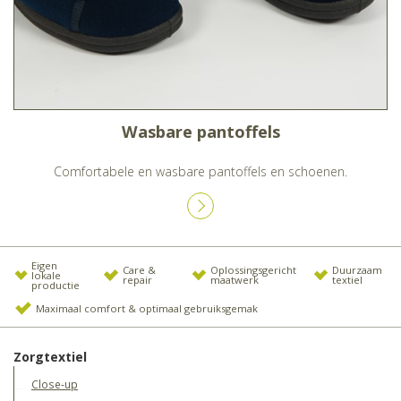
Wasbare pantoffels
Comfortabele en wasbare pantoffels en schoenen.
Eigen
Care &
Oplossingsgericht
Duurzaam
lokale
repair
maatwerk
textiel
productie
Maximaal comfort & optimaal gebruiksgemak
Zorgtextiel
Close-up