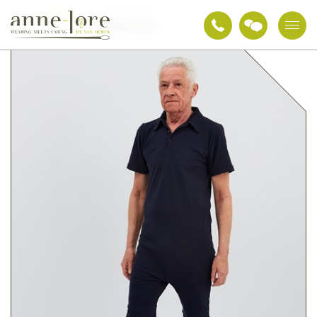
Zorgtextiel
Aangepaste kledij