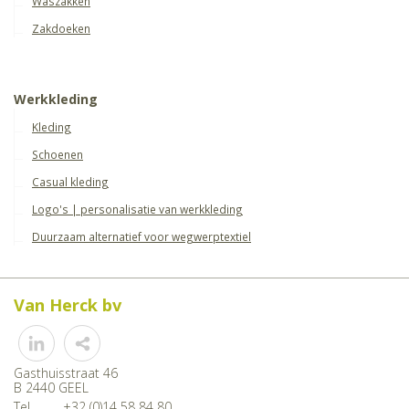
Waszakken
Zakdoeken
Werkkleding
Kleding
Schoenen
Casual kleding
Logo's | personalisatie van werkkleding
Duurzaam alternatief voor wegwerptextiel
Van Herck bv
Share
Gasthuisstraat 46
B 2440 GEEL
Tel.
+32 (0)14 58 84 80