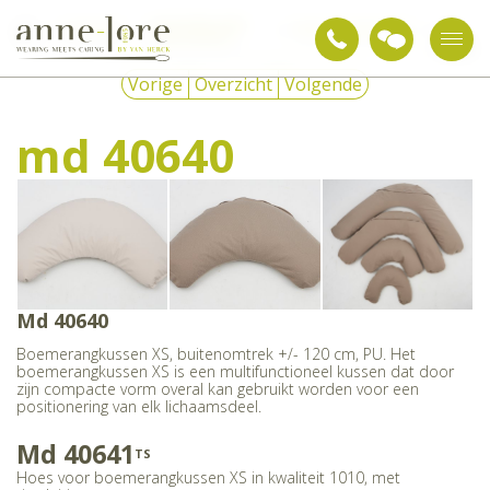
Verpleegkundige
md
Zorgtextiel
Positioneringskussens
hulpmiddelen
40640
Vorige
Overzicht
Volgende
md 40640
Md 40640
Boemerangkussen XS, buitenomtrek +/- 120 cm, PU. Het
boemerangkussen XS is een multifunctioneel kussen dat door
zijn compacte vorm overal kan gebruikt worden voor een
positionering van elk lichaamsdeel.
Md 40641
TS
Hoes voor boemerangkussen XS in kwaliteit 1010, met