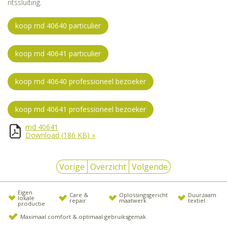
ritssluiting.
koop md 40640 particulier
koop md 40641 particulier
koop md 40640 professioneel bezoeker
koop md 40641 professioneel bezoeker
md 40641
Download
(186 KB)
»
Vorige
Overzicht
Volgende
Eigen
Care &
Oplossingsgericht
Duurzaam
lokale
repair
maatwerk
textiel
productie
Maximaal comfort & optimaal gebruiksgemak