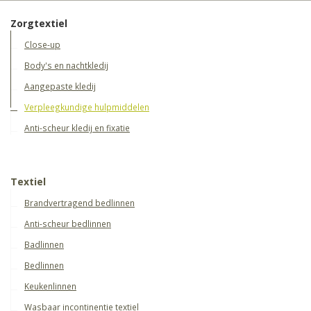
Zorgtextiel
Close-up
Body's en nachtkledij
Aangepaste kledij
Verpleegkundige hulpmiddelen
Anti-scheur kledij en fixatie
Textiel
Brandvertragend bedlinnen
Anti-scheur bedlinnen
Badlinnen
Bedlinnen
Keukenlinnen
Wasbaar incontinentie textiel