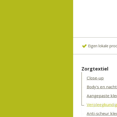
Eigen lokale pro
Zorgtextiel
Close-up
Body's en nacht
Aangepaste kled
Verpleegkundig
Anti-scheur kled