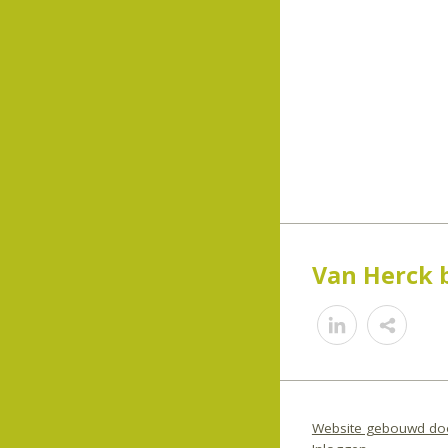
Van Herck 
Shar
Website gebouwd doo