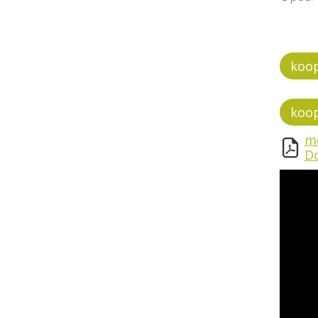
koop
koop
m
D