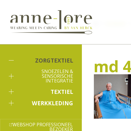
Zorgtextiel
md 4
ZORGTEXTIEL
SNOEZELEN &
SENSORISCHE
INTEGRATIE
TEXTIEL
WERKKLEDING
WEBSHOP PROFESSIONEEL
BEZOEKER