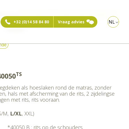
ebshop:
Particulier
Professioneel bezoeker
NL
+32 (0)14 58 84 80
Vraag advies
md 40050
nde
TS
40050
egdeken als hoeslaken rond de matras, zonder
, hals met afscherming van de rits, 2 zijdelingse
gen met rits, rits vooraan.
S/M,
L/XL
, XXL)
*40050 B : rits op de schouders