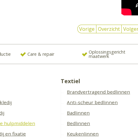
Vorige
Overzicht
Volge
Oplossingsgericht
ductie
Care & repair
maatwerk
Textiel
Brandvertragend bedlinnen
kledij
Anti-scheur bedlinnen
ij
Badlinnen
e hulpmiddelen
Bedlinnen
ij en fixatie
Keukenlinnen