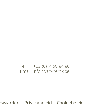
Tel.
+32 (0)14 58 84 80
Email
info@van-herck.be
rwaarden
Privacybeleid
Cookiebeleid
•
•
•