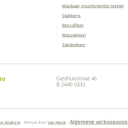
Wasbaar incontinentie textiel
Slabbers
Microfiber
Waszakken
Zakdoeken
bv
Gasthuisstraat 46
B 2440 GEEL
e
Algemene verkoopsvoo
r Analyz-it
•
Inhoud door
Van Herck
•