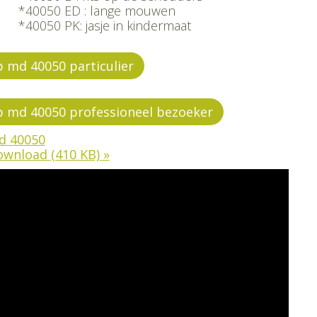
*40050 ED : lange mouwen
*40050 PK: jasje in kindermaat
 md 40050 particulier
 md 40050 professioneel bezoeker
d 40050
ownload
(410 KB)
»