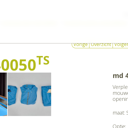
W
Verpleegkundige hulpmiddelen
Brandvertragende verpleegdekens
Vorige
Overzicht
Volge
TS
0050
md 
Verple
mouwen
openin
maat: 
Optie: