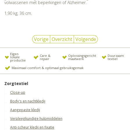
volwassenen met beperkingen of Alzheimer.
1,90 kg, 36 cm.
Vorige
Overzicht
Volgende
Eigen
Care &
Oplossingsgericht
Duurzaam
lokale
repair
maatwerk
textiel
productie
Maximaal comfort & optimaal gebruiksgemak
Zorgtextiel
Close-up
Body's en nachtkledij
Aangepaste kledij
Verpleegkundige hulpmiddelen
Anti-scheur kledij en fixatie