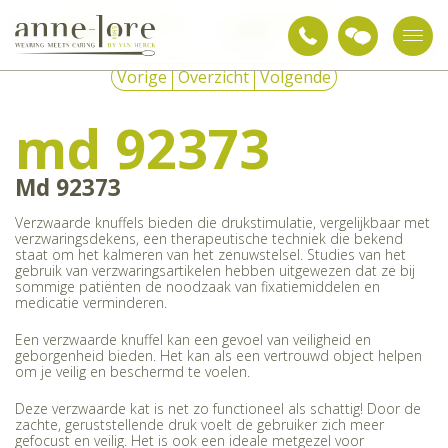
Snoezelen & sensorische
Verzwaringsartikelen voor
md
integratie
overdag
92373
Vorige
Overzicht
Volgende
md 92373
Md 92373
Verzwaarde knuffels bieden die drukstimulatie, vergelijkbaar met
verzwaringsdekens, een therapeutische techniek die bekend
staat om het kalmeren van het zenuwstelsel. Studies van het
gebruik van verzwaringsartikelen hebben uitgewezen dat ze bij
sommige patiënten de noodzaak van fixatiemiddelen en
medicatie verminderen.
Een verzwaarde knuffel kan een gevoel van veiligheid en
geborgenheid bieden. Het kan als een vertrouwd object helpen
om je veilig en beschermd te voelen.
Deze verzwaarde kat is net zo functioneel als schattig! Door de
zachte, geruststellende druk voelt de gebruiker zich meer
gefocust en veilig. Het is ook een ideale metgezel voor