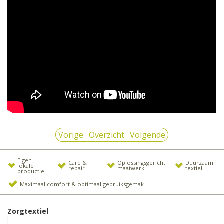
Vorige
Overzicht
Volgende
Eigen
Care &
Oplossingsgericht
Duurzaam
lokale
repair
maatwerk
textiel
productie
Maximaal comfort & optimaal gebruiksgemak
Zorgtextiel