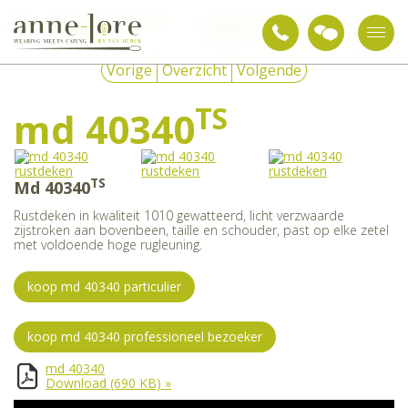
Snoezelen & sensorische
Verzwaringsartikelen voor
md
integratie
overdag
40340
Vorige
Overzicht
Volgende
TS
md 40340
TS
Md 40340
Rustdeken in kwaliteit 1010 gewatteerd, licht verzwaarde
zijstroken aan bovenbeen, taille en schouder, past op elke zetel
met voldoende hoge rugleuning.
koop md 40340 particulier
koop md 40340 professioneel bezoeker
md 40340
Download
(690 KB)
»