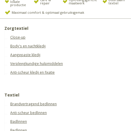
lokale
repair
maatwerk
textiel
productie
Maximaal comfort & optimaal gebruiksgemak
Zorgtextiel
Close-up
Body's en nachtkledij
Aangepaste kledij
Verpleegkundige hulpmiddelen
Anti-scheur kledij en fixatie
Textiel
Brandvertragend bedlinnen
Anti-scheur bedlinnen
Badlinnen
Bedlinnen