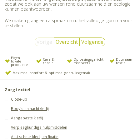
zodat we ook aan uw wensen rond duurzaamheid en ecologie
kunnen beantwoorden.
We maken graag een afspraak om u het volledige gamma voor
te stellen.
Vorige
Overzicht
Volgende
Eigen
Care &
Oplossingsgericht
Duurzaam
lokale
repair
maatwerk
textiel
productie
Maximaal comfort & optimaal gebruiksgemak
Zorgtextiel
Close-up
Body's en nachtkledij
Aangepaste kledij
Verpleegkundige hulpmiddelen
Anti-scheur kledij en fixatie