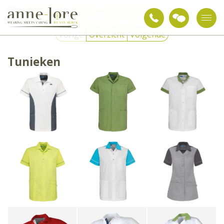
Werkkleding
Kleding
Zorg & gezondheid
Tunieken
Vorige
Overzicht
Volgende
Tunieken