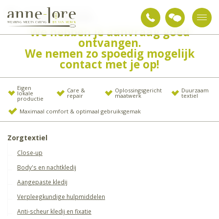
Account aanvraag succesvol
We hebben je aanvraag goed
ontvangen.
We nemen zo spoedig mogelijk
contact met je op!
Eigen
Care &
Oplossingsgericht
Duurzaam
lokale
repair
maatwerk
textiel
productie
Maximaal comfort & optimaal gebruiksgemak
Zorgtextiel
Close-up
Body's en nachtkledij
Aangepaste kledij
Verpleegkundige hulpmiddelen
Anti-scheur kledij en fixatie