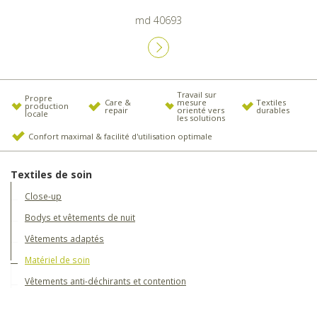
md 40693
Travail sur
Propre
Care &
mesure
Textiles
production
repair
orienté vers
durables
locale
les solutions
Confort maximal & facilité d'utilisation optimale
Textiles de soin
Close-up
Bodys et vêtements de nuit
Vêtements adaptés
Matériel de soin
Vêtements anti-déchirants et contention