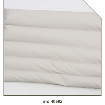
md 40693