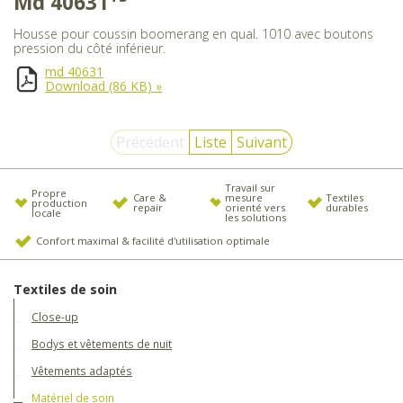
Md 40631
Housse pour coussin boomerang en qual. 1010 avec boutons
pression du côté inférieur.
md 40631
Download
(86 KB)
»
Précédent
Liste
Suivant
Travail sur
Propre
Care &
mesure
Textiles
production
repair
orienté vers
durables
locale
les solutions
Confort maximal & facilité d'utilisation optimale
Textiles de soin
Close-up
Bodys et vêtements de nuit
Vêtements adaptés
Matériel de soin