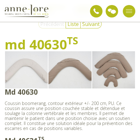
Textiles de
Matériel de
Coussins de
md
soin
soin
positionnement
40630
Précédent
Liste
Suivant
TS
md 40630
Md 40630
Coussin boomerang, contour extérieur +/- 200 cm, PU. Ce
coussin assure une position couchée stable et détendue et
soulage la colonne vertébrale et les membres. Il permet de
maintenir le patient dans une position choisie avec un soutien
complet. Il constitue une solution idéale pour la prévention des
escarres en cas de positions variables.
TS