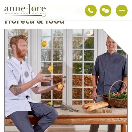
Berufsbekleidung
Bekleidung
Horeca & Food
Horeca & food