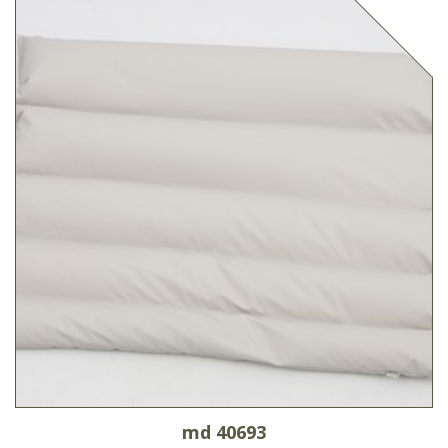
md 40693