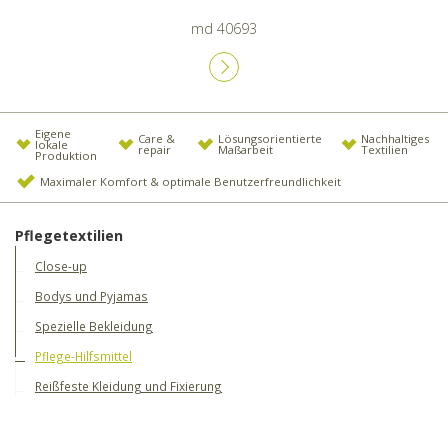
md 40693
Eigene
Care &
Lösungsorientierte
Nachhaltiges
lokale
repair
Maßarbeit
Textilien
Produktion
Maximaler Komfort & optimale Benutzerfreundlichkeit
Pflegetextilien
Close-up
Bodys und Pyjamas
Spezielle Bekleidung
Pflege-Hilfsmittel
Reißfeste Kleidung und Fixierung