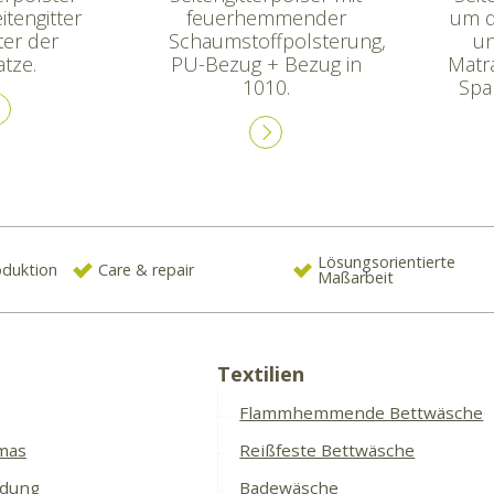
tengitter
feuerhemmender
um d
er der
Schaumstoffpolsterung,
un
tze.
PU-Bezug + Bezug in
Matr
1010.
Spal
Lösungsorientierte
oduktion
Care & repair
Maßarbeit
Textilien
Flammhemmende Bettwäsche
mas
Reißfeste Bettwäsche
idung
Badewäsche