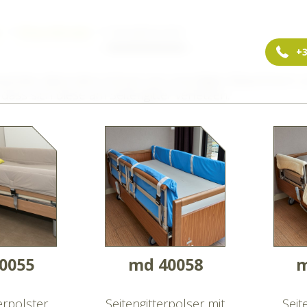
n
Pflege-Hilfsmittel
Seitengitterpolster
+3
erpolster dient dem Schutz von unruhigen Bewohnern 
 dass sich diese am Seitengitter verletzen.
0055
md 40058
m
erpolster
Seitengitterpolser mit
Seit