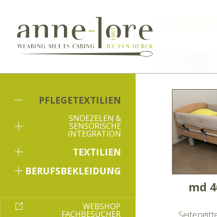
Pflegetextilie
Das Seitengitt
soll vermeiden,
PFLEGETEXTILIEN
SNOEZELEN &
SENSORISCHE
INTEGRATION
TEXTILIEN
BERUFSBEKLEIDUNG
md 4
WEBSHOP
FACHBESUCHER
Seitengitt