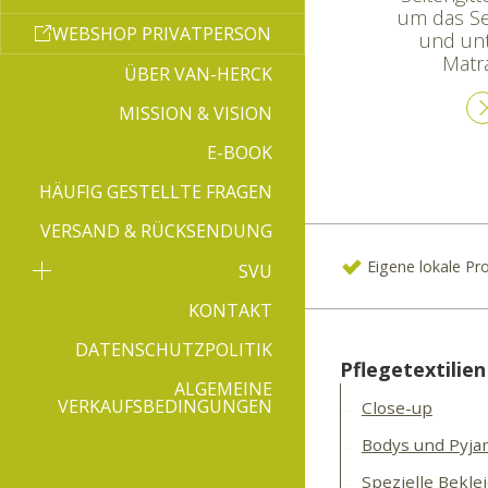
um das Sei
WEBSHOP PRIVATPERSON
und unt
Matra
ÜBER VAN-HERCK
MISSION & VISION
E-BOOK
HÄUFIG GESTELLTE FRAGEN
VERSAND & RÜCKSENDUNG
Eigene lokale Pr
SVU
KONTAKT
DATENSCHUTZPOLITIK
Pflegetextilien
ALGEMEINE
VERKAUFSBEDINGUNGEN
Close-up
Bodys und Pyja
Spezielle Bekle