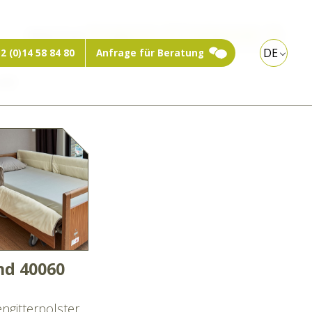
Webshop:
Privatperson
Fachbesucher
DE
2 (0)14 58 84 80
Anfrage für Beratung
und
d 40060
engitterpolster