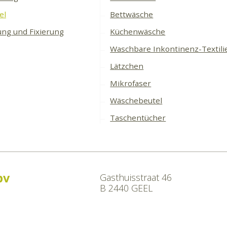
el
Bettwäsche
ung und Fixierung
Küchenwäsche
Waschbare Inkontinenz-Textili
Lätzchen
Mikrofaser
Wäschebeutel
Taschentücher
bv
Gasthuisstraat 46
B 2440 GEEL
e