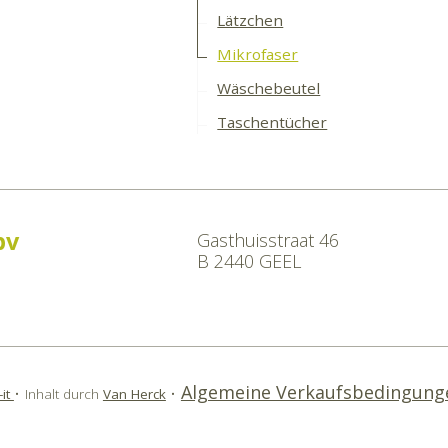
Lätzchen
Mikrofaser
Wäschebeutel
Taschentücher
bv
Gasthuisstraat 46
B 2440 GEEL
e
Algemeine Verkaufsbedingung
-it
•
Inhalt durch
Van Herck
•