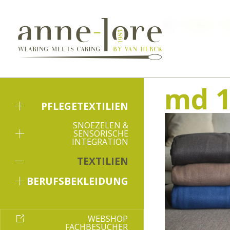
Textilien
M
md 1
PFLEGETEXTILIEN
SNOEZELEN &
SENSORISCHE
INTEGRATION
TEXTILIEN
BERUFSBEKLEIDUNG
WEBSHOP
FACHBESUCHER