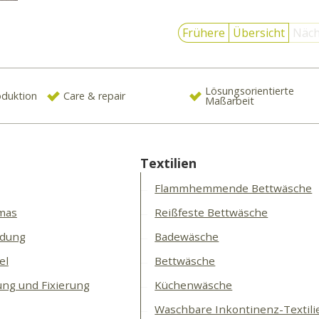
Frühere
Übersicht
Näch
Lösungsorientierte
oduktion
Care & repair
Maßarbeit
Textilien
Flammhemmende Bettwäsche
mas
Reißfeste Bettwäsche
idung
Badewäsche
el
Bettwäsche
ung und Fixierung
Küchenwäsche
Waschbare Inkontinenz-Textili