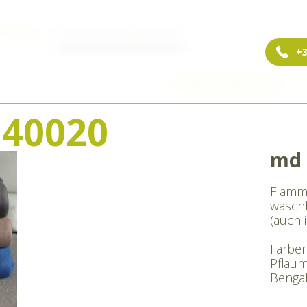
ikrofaser
Flammhemmendes Mikrofaser
+3
Frühere
Übersicht
Näch
40020
md 
Flamm
waschb
(auch 
Farben
Pflaum
Bengal