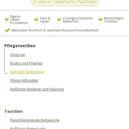
Frühere
Übersicht
Nächste
Eigene
Care &
Lösungsorientierte
Nachhaltiges
lokale
repair
Maßarbeit
Textilien
Produktion
Maximaler Komfort & optimale Benutzerfreundlichkeit
Pflegetextilien
Close-up
Bodys und Pyjamas
Spezielle Bekleidung
Pflege-Hilfsmittel
Reißfeste Kleidung und Fixierung
Textilien
Flammhemmende Bettwäsche
Reißfeste Bettwäsche