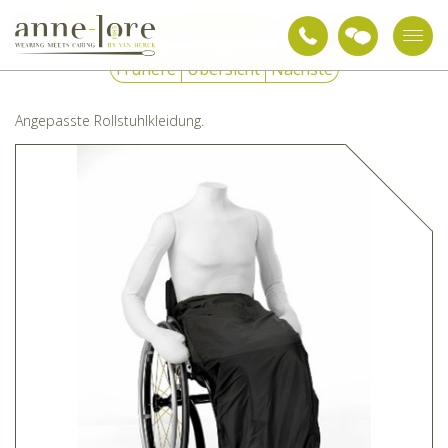
Pflegetextilien
Spezielle Bekleidung
Rollstuhl-Kleidung
Frühere
Übersicht
Nächste
Angepasste Rollstuhlkleidung.