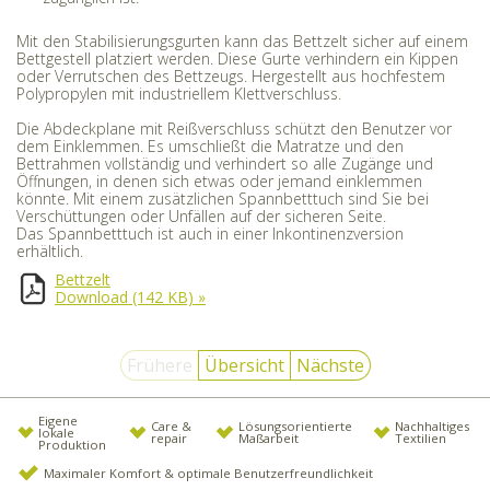
Mit den Stabilisierungsgurten kann das Bettzelt sicher auf einem
Bettgestell platziert werden. Diese Gurte verhindern ein Kippen
oder Verrutschen des Bettzeugs. Hergestellt aus hochfestem
Polypropylen mit industriellem Klettverschluss.
Die Abdeckplane mit Reißverschluss schützt den Benutzer vor
dem Einklemmen. Es umschließt die Matratze und den
Bettrahmen vollständig und verhindert so alle Zugänge und
Öffnungen, in denen sich etwas oder jemand einklemmen
könnte. Mit einem zusätzlichen Spannbetttuch sind Sie bei
Verschüttungen oder Unfällen auf der sicheren Seite.
Das Spannbetttuch ist auch in einer Inkontinenzversion
erhältlich.
Bettzelt
Download
(142 KB)
»
Frühere
Übersicht
Nächste
Eigene
Care &
Lösungsorientierte
Nachhaltiges
lokale
repair
Maßarbeit
Textilien
Produktion
Maximaler Komfort & optimale Benutzerfreundlichkeit