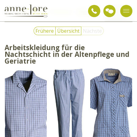
Arbeitskleidung für
Pflege und
die Nachtschicht
Berufsbekleidung
Bekleidung
Gesundheit
in der Altenpflege
und Geriatrie
Frühere
Übersicht
Nächste
Arbeitskleidung für die
Nachtschicht in der Altenpflege und
Geriatrie