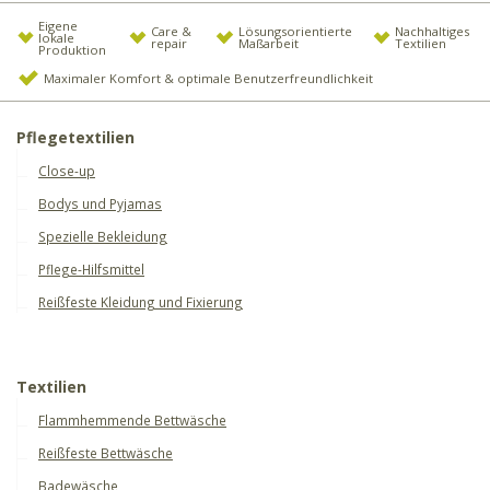
Eigene
Care &
Lösungsorientierte
Nachhaltiges
lokale
repair
Maßarbeit
Textilien
Produktion
Maximaler Komfort & optimale Benutzerfreundlichkeit
Pflegetextilien
Close-up
Bodys und Pyjamas
Spezielle Bekleidung
Pflege-Hilfsmittel
Reißfeste Kleidung und Fixierung
Textilien
Flammhemmende Bettwäsche
Reißfeste Bettwäsche
Badewäsche