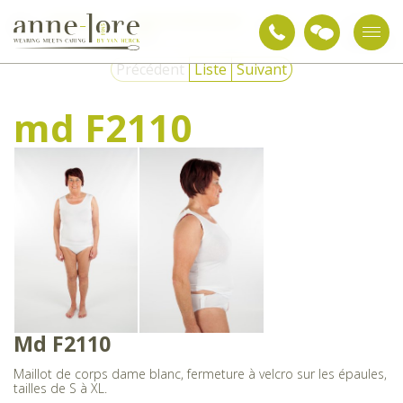
Textiles de
Bodys et vêtements de
Sous-
md
soin
nuit
vêtements
F2110
Précédent
Liste
Suivant
md F2110
Md F2110
Maillot de corps dame blanc, fermeture à velcro sur les épaules,
tailles de S à XL.