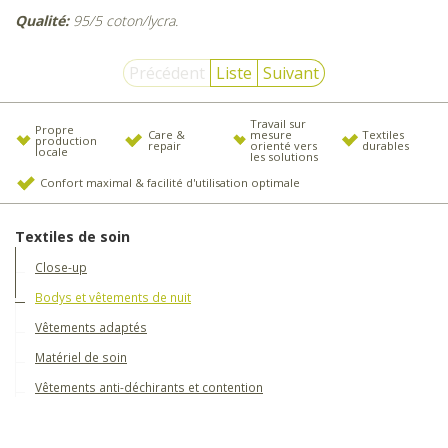
Qualité:
95/5 coton/lycra.
Précédent
Liste
Suivant
Travail sur
Propre
Care &
mesure
Textiles
production
repair
orienté vers
durables
locale
les solutions
Confort maximal & facilité d'utilisation optimale
Textiles de soin
Close-up
Bodys et vêtements de nuit
Vêtements adaptés
Matériel de soin
Vêtements anti-déchirants et contention