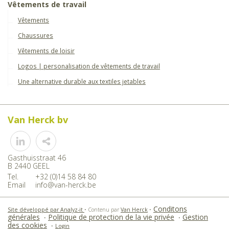
Vêtements de travail
Vêtements
Chaussures
Vêtements de loisir
Logos | personalisation de vêtements de travail
Une alternative durable aux textiles jetables
Van Herck bv
Share
Gasthuisstraat 46
B 2440 GEEL
Tel.
+32 (0)14 58 84 80
Email
info@van-herck.be
Conditons
Site développé par Analyz-it
•
Contenu par
Van Herck
•
générales
Politique de protection de la vie privée
Gestion
•
•
des cookies
•
Login