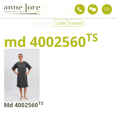
Vêtements anti-
Vêtements anti-
Textiles
md
déchirants et
déchirants en qual.
de soin
4002560
contention
1060
Précédent
Liste
Suivant
TS
md 4002560
TS
Md 4002560