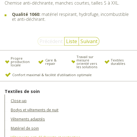
Chemise anti-déchirante, manches courtes, tailles S à XXL.
Qualité 1060:
matériel respirant, hydrofuge, incombustible
et anti-déchirant.
Précédent
Liste
Suivant
Travail sur
Propre
Care &
mesure
Textiles
production
repair
orienté vers
durables
locale
les solutions
Confort maximal & facilité d'utilisation optimale
Textiles de soin
Close-up
Bodys et vêtements de nuit
Vêtements adaptés
Matériel de soin