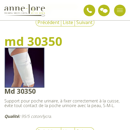
Textiles de
Bodys et vêtements de
Sous-
md
soin
nuit
vêtements
30350
Précédent
Liste
Suivant
md 30350
Md 30350
Support pour poche urinaire, à fixer correctement à la cuisse,
évite tout contact de la poche urinoire avec la peau, S-M-L.
Qualité:
95/5 coton/lycra.