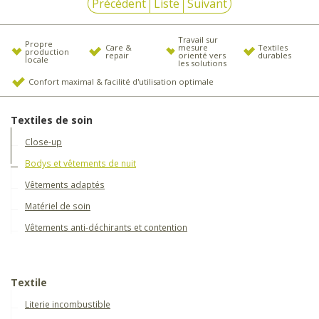
Précédent
Liste
Suivant
Travail sur
Propre
Care &
mesure
Textiles
production
repair
orienté vers
durables
locale
les solutions
Confort maximal & facilité d'utilisation optimale
Textiles de soin
Close-up
Bodys et vêtements de nuit
Vêtements adaptés
Matériel de soin
Vêtements anti-déchirants et contention
Textile
Literie incombustible