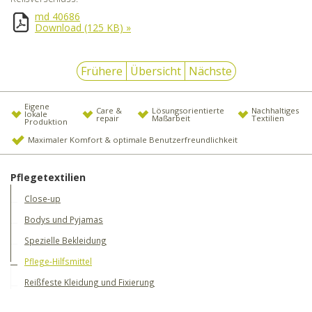
md 40686
Download
(125 KB)
»
Frühere
Übersicht
Nächste
Eigene
Care &
Lösungsorientierte
Nachhaltiges
lokale
repair
Maßarbeit
Textilien
Produktion
Maximaler Komfort & optimale Benutzerfreundlichkeit
Pflegetextilien
Close-up
Bodys und Pyjamas
Spezielle Bekleidung
Pflege-Hilfsmittel
Reißfeste Kleidung und Fixierung